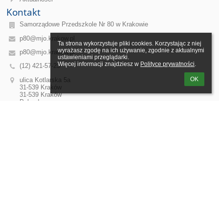
Kontakt
Samorządowe Przedszkole Nr 80 w Krakowie
p80@mjo.krakow.pl
Ta strona wykorzystuje pliki cookies. Korzystając z niej 
wyrażasz zgodę na ich używanie, zgodnie z aktualnymi 
p80@mjo.krakow.pl
ustawieniami przeglądarki.

Więcej informacji znajdziesz w 
Polityce prywatności
.
(12) 421-57-23
OK
ulica Kotlarska 5a
31-539 Kraków
31-539 Kraków
Poland
Dyrektor przedszkola: Anna Kaczmarczyk-Korzonek
Dyrektor przedszkola przyjmuje, po wcześniejszym uzgodnieniu:
Wtorek: 16:00 - 17:00 i Czwartek: 09:00 - 11:00
Sekretariat: Agnieszka Chalota-Ciochoń
Poniedziałek - Piątek: 9:00 - 15:00
Logowanie
Nazwa użytkownika:
Hasło: