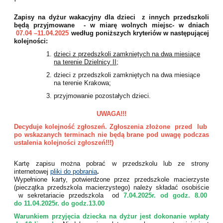
Zapisy na dyżur wakacyjny dla dzieci z innych przedszkoli
będą przyjmowane - w miarę wolnych miejsc- w dniach
07.04 –11.04.2025
według poniższych kryteriów w następującej
kolejności:
dzieci z przedszkoli zamkniętych na dwa miesiące
na terenie Dzielnicy II;
dzieci z przedszkoli zamkniętych na dwa miesiące
na terenie Krakowa;
przyjmowanie pozostałych dzieci.
UWAGA!!!
Decyduje kolejność zgłoszeń. Zgłoszenia złożone przed lub
po wskazanych terminach nie będą brane pod uwagę podczas
ustalenia kolejności zgłoszeń!!!)
Kartę zapisu można pobrać w przedszkolu lub ze strony
internetowej
pliki do pobrania
.
Wypełnione karty, potwierdzone przez przedszkole macierzyste
(pieczątka przedszkola macierzystego) należy składać osobiście
w sekretariacie przedszkola od
7.04.2025r. od godz. 8.00
do 11.04.2025r. do godz.13.00
Warunkiem przyjęcia dziecka na dyżur jest dokonanie wpłaty