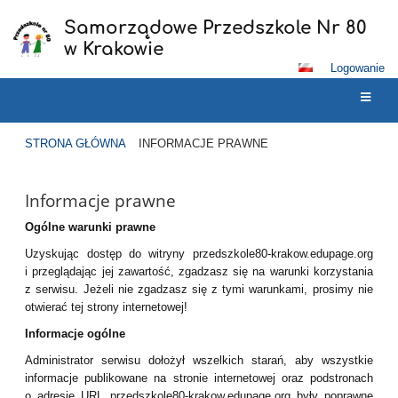
Samorządowe Przedszkole Nr 80
w Krakowie
Logowanie
STRONA GŁÓWNA
INFORMACJE PRAWNE
Informacje
Informacje prawne
prawne
Ogólne warunki prawne
Uzyskując dostęp do witryny przedszkole80-krakow.edupage.org
i przeglądając jej zawartość, zgadzasz się na warunki korzystania
z serwisu. Jeżeli nie zgadzasz się z tymi warunkami, prosimy nie
otwierać tej strony internetowej!
Informacje ogólne
Administrator serwisu dołożył wszelkich starań, aby wszystkie
informacje publikowane na stronie internetowej oraz podstronach
o adresie URL przedszkole80-krakow.edupage.org były poprawne