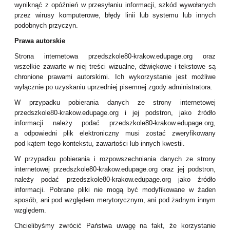
wyniknąć z opóźnień w przesyłaniu informacji, szkód wywołanych
przez wirusy komputerowe, błędy linii lub systemu lub innych
podobnych przyczyn.
Prawa autorskie
Strona internetowa przedszkole80-krakow.edupage.org oraz
wszelkie zawarte w niej treści wizualne, dźwiękowe i tekstowe są
chronione prawami autorskimi. Ich wykorzystanie jest możliwe
wyłącznie po uzyskaniu uprzedniej pisemnej zgody administratora.
W przypadku pobierania danych ze strony internetowej
przedszkole80-krakow.edupage.org i jej podstron, jako źródło
informacji należy podać przedszkole80-krakow.edupage.org,
a odpowiedni plik elektroniczny musi zostać zweryfikowany
pod kątem tego kontekstu, zawartości lub innych kwestii.
W przypadku pobierania i rozpowszechniania danych ze strony
internetowej przedszkole80-krakow.edupage.org oraz jej podstron,
należy podać przedszkole80-krakow.edupage.org jako źródło
informacji. Pobrane pliki nie mogą być modyfikowane w żaden
sposób, ani pod względem merytorycznym, ani pod żadnym innym
względem.
Chcielibyśmy zwrócić Państwa uwagę na fakt, że korzystanie