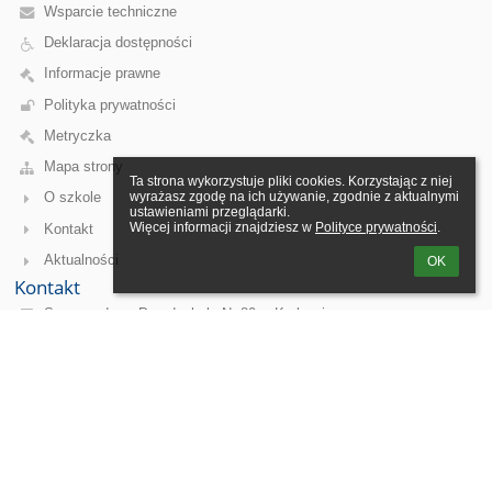
Wsparcie techniczne
Deklaracja dostępności
Informacje prawne
Polityka prywatności
Metryczka
Mapa strony
Ta strona wykorzystuje pliki cookies. Korzystając z niej 
wyrażasz zgodę na ich używanie, zgodnie z aktualnymi 
O szkole
ustawieniami przeglądarki.

Więcej informacji znajdziesz w 
Polityce prywatności
.
Kontakt
Aktualności
OK
Kontakt
Samorządowe Przedszkole Nr 80 w Krakowie
p80@mjo.krakow.pl
p80@mjo.krakow.pl
(12) 421-57-23
ulica Kotlarska 5a
31-539 Kraków
31-539 Kraków
Poland